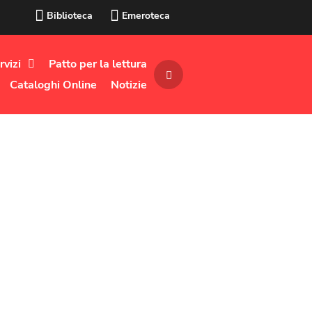
Biblioteca
Emeroteca
rvizi
Patto per la lettura
Cataloghi Online
Notizie