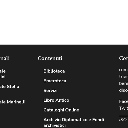
nali
Contenuti
Com
comu
ale
Biblioteca
trie
ini
Emeroteca
beni
le Stelio
disc
Servizi
Libro Antico
Fac
le Marinelli
Twit
Cataloghi Online
ISO
Archivio Diplomatico e Fondi
archivistici